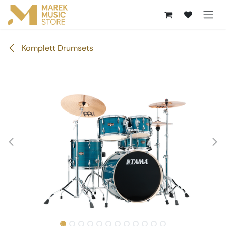
Zum Inhalt springen
Komplett Drumsets