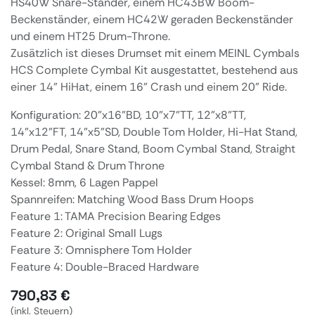
HS40W Snare-Ständer, einem HC43BW Boom-
Beckenständer, einem HC42W geraden Beckenständer
und einem HT25 Drum-Throne.
Zusätzlich ist dieses Drumset mit einem MEINL Cymbals
HCS Complete Cymbal Kit ausgestattet, bestehend aus
einer 14" HiHat, einem 16" Crash und einem 20" Ride.
Konfiguration: 20"x16"BD, 10"x7"TT, 12"x8"TT,
14"x12"FT, 14"x5"SD, Double Tom Holder, Hi-Hat Stand,
Drum Pedal, Snare Stand, Boom Cymbal Stand, Straight
Cymbal Stand & Drum Throne
Kessel: 8mm, 6 Lagen Pappel
Spannreifen: Matching Wood Bass Drum Hoops
Feature 1: TAMA Precision Bearing Edges
Feature 2: Original Small Lugs
Feature 3: Omnisphere Tom Holder
Feature 4: Double-Braced Hardware
790,83
€
(inkl. Steuern)