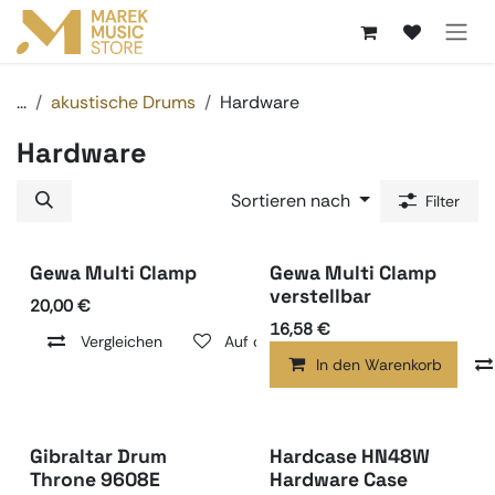
Zum Inhalt springen
...
akustische Drums
Hardware
Hardware
Sortieren nach
Filter
Gewa Multi Clamp
Gewa Multi Clamp
verstellbar
20,00
€
16,58
€
Vergleichen
Auf die Wunschliste
In den Warenkorb
Gibraltar Drum
Hardcase HN48W
Throne 9608E
Hardware Case