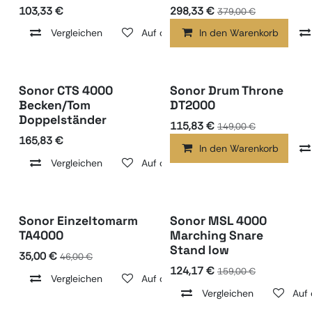
103,33
€
298,33
€
379,00
€
Vergleichen
Auf die Wunschliste
In den Warenkorb
Sonor CTS 4000
Sonor Drum Throne
Becken/Tom
DT2000
Doppelständer
115,83
€
149,00
€
165,83
€
In den Warenkorb
Vergleichen
Auf die Wunschliste
Sonor Einzeltomarm
Sonor MSL 4000
TA4000
Marching Snare
Stand low
35,00
€
46,00
€
124,17
€
159,00
€
Vergleichen
Auf die Wunschliste
Vergleichen
Auf 