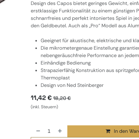
Design des Capos bietet geringes Gewicht, ei
erstklassige Funktionalität zu einem günstigen Pr
schnarrfreies und perfekt intoniertes Spiel in j
den Geldbeutel. Auch als „Pro“ Modell aus Alumi
Geeignet für akustische, elektrische und kl
Die mikrometergenaue Einstellung garantier
nebengeräuschfreie Performance an jede
Einhändige Bedienung
Strapazierfähig Konstruktion aus spritzgef
Thermoplast
Design von Ned Steinberger
11,42
€
18,20
€
(inkl. Steuern)
In den War