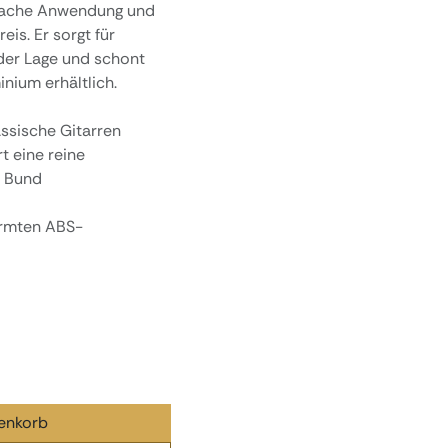
nfache Anwendung und
eis. Er sorgt für
eder Lage und schont
nium erhältlich.
assische Gitarren
t eine reine
m Bund
ormten ABS-
enkorb