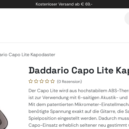
Kostenloser Versand ab € 69,-
etung
Marken
Über Uns
Kontakt
rio Capo Lite Kapodaster
Daddario Capo Lite K
(0 Rezension)
Der Capo Lite wird aus hochstabilem ABS-The
ist zur Verwendung mit 6-saitigen Akustik- und 
Mit dem patentierten Mikrometer-Einstellmech
benötigte Spannung exakt auf die Gitarre, die S
Spielposition eingestellt werden. Dadurch mus
Capo-Einsatz erheblich seltener neu gestimmt