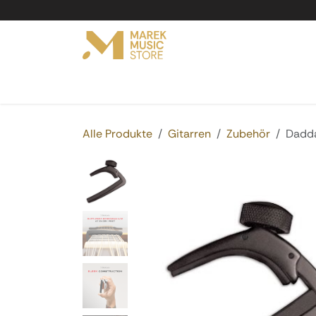
Zum Inhalt springen
Online Shop
Produkte
Service
Vermi
Alle Produkte
Gitarren
Zubehör
Dadda