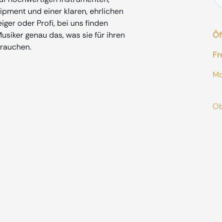
ment und einer klaren, ehrlichen
iger oder Profi, bei uns finden
siker genau das, was sie für ihren
Öf
rauchen.
Fr
M
od
O
A