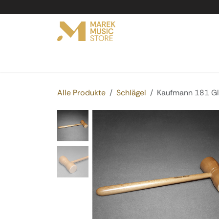
Zum Inhalt springen
Online Shop
Produkte
Service
Vermi
Alle Produkte
Schlägel
Kaufmann 181 Gl