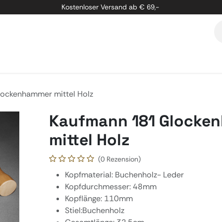
Kostenloser Versand ab € 69,-
etung
Marken
Über Uns
Kontakt
ockenhammer mittel Holz
Kaufmann 181 Glocke
mittel Holz
(0 Rezension)
Kopfmaterial: Buchenholz- Leder
Kopfdurchmesser: 48mm
Kopflänge: 110mm
Stiel:Buchenholz