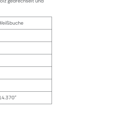
holz gedrechselt und
Weißbuche
14.370″