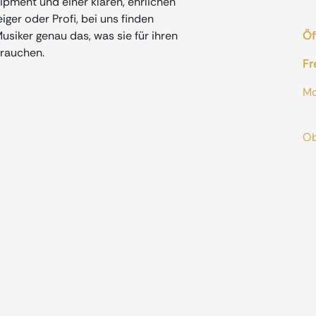
ment und einer klaren, ehrlichen
iger oder Profi, bei uns finden
siker genau das, was sie für ihren
Öf
rauchen.
Fr
M
od
O
A