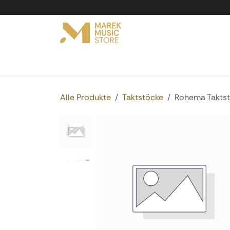
Zum Inhalt springen
Online Shop
Produkte
Service
Vermi
Alle Produkte
Taktstöcke
Rohema Takts