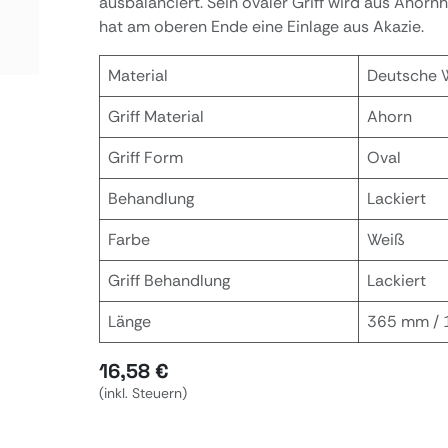
ausbalanciert. Sein ovaler Griff wird aus Ahorn
hat am oberen Ende eine Einlage aus Akazie.
Material
Deutsche 
Griff Material
Ahorn
Griff Form
Oval
Behandlung
Lackiert
Farbe
Weiß
Griff Behandlung
Lackiert
Länge
365 mm / 
16,58
€
(inkl. Steuern)