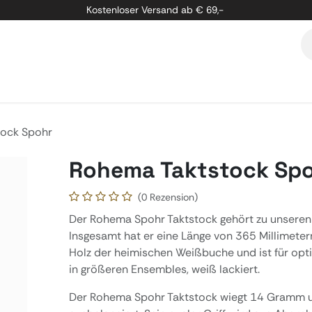
Kostenloser Versand ab € 69,-
etung
Marken
Über Uns
Kontakt
tock Spohr
Rohema Taktstock Sp
(0 Rezension)
Der Rohema Spohr Taktstock gehört zu unseren
Insgesamt hat er eine Länge von 365 Millimeter
Holz der heimischen Weißbuche und ist für opti
in größeren Ensembles, weiß lackiert.
Der Rohema Spohr Taktstock wiegt 14 Gramm un