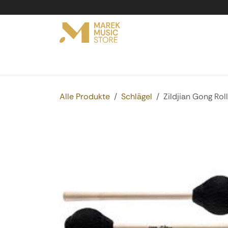
Zum Inhalt springen
Online Shop
Produkte
Service
Vermi
Alle Produkte
Schlägel
Zildjian Gong Rol