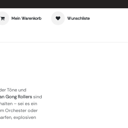
Mein Warenkorb
Wunschliste
der Töne und
ian Gong Rollers
sind
alten – sei es ein
 dem Orchester oder
harfen, explosiven