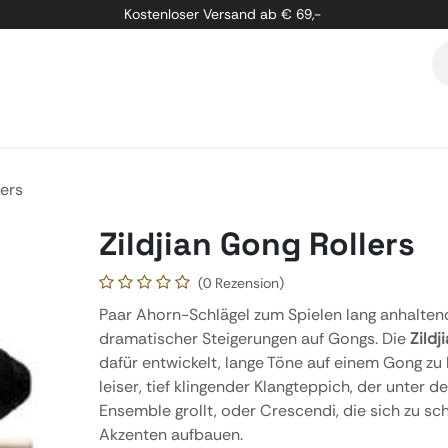
Kostenloser Versand ab € 69,-
etung
Marken
Über Uns
Kontakt
lers
Zildjian Gong Rollers
(0 Rezension)
Paar Ahorn-Schlägel zum Spielen lang anhalten
dramatischer Steigerungen auf Gongs. Die
Zildj
dafür entwickelt, lange Töne auf einem Gong zu h
leiser, tief klingender Klangteppich, der unter
Ensemble grollt, oder Crescendi, die sich zu sc
Akzenten aufbauen.