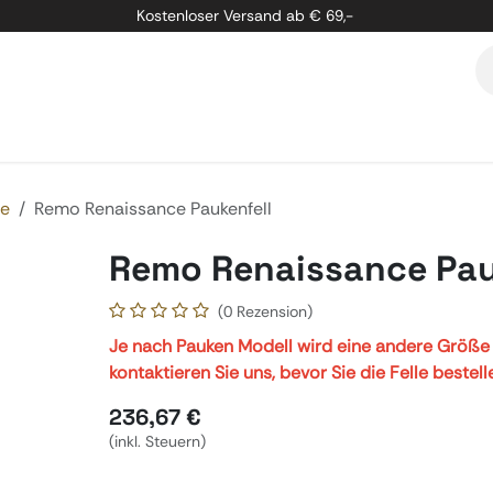
Kostenloser Versand ab € 69,-
etung
Marken
Über Uns
Kontakt
le
Remo Renaissance Paukenfell
Remo Renaissance Pau
(0 Rezension)
Je nach Pauken Modell wird eine andere Größe b
kontaktieren Sie uns, bevor Sie die Felle bestell
236,67
€
(inkl. Steuern)