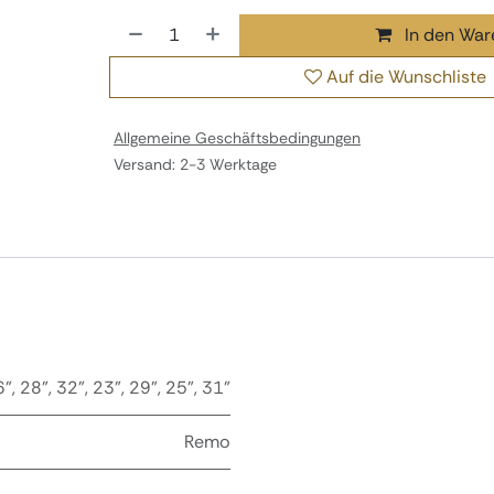
In den War
Auf die Wunschliste
Allgemeine Geschäftsbedingungen
Versand: 2-3 Werktage
6"
,
28"
,
32"
,
23"
,
29"
,
25"
,
31"
Remo