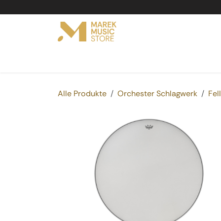
Zum Inhalt springen
Online Shop
Produkte
Service
Vermi
Alle Produkte
Orchester Schlagwerk
Fel