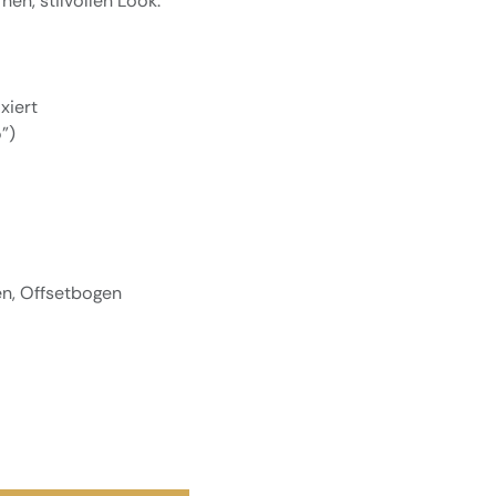
en, stilvollen Look.
xiert
")
en, Offsetbogen