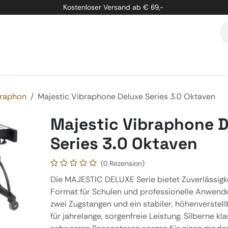
Kostenloser Versand ab € 69,-
etung
Marken
Über Uns
Kontakt
raphon
Majestic Vibraphone Deluxe Series 3.0 Oktaven
Majestic Vibraphone 
Series 3.0 Oktaven
(0 Rezension)
Die MAJESTIC DELUXE Serie bietet Zuverlässigk
Format für Schulen und professionelle Anwender
zwei Zugstangen und ein stabiler, höhenverste
für jahrelange, sorgenfreie Leistung. Silberne kl