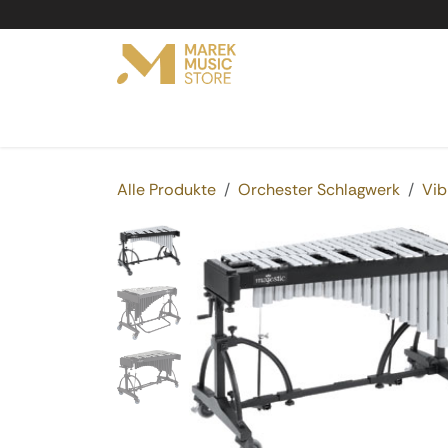
Zum Inhalt springen
Online Shop
Produkte
Service
Vermi
Alle Produkte
Orchester Schlagwerk
Vib