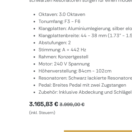
schwarzen Resonatoren sorgen für einen modern
Oktaven: 3.0 Oktaven
Tonumfang: F3 - F6
Klangplatten: Aluminiumlegierung, silber elo
Klangplattenbreite: 44 - 38 mm (1.73" - 1.5
Abstufungen: 2
Stimmung: A = 442 Hz
Rahmen: Konzertgestell
Motor: 240 V Spannung
Höhenverstellung: 84cm - 102cm
Resonatoren: Schwarz lackierte Resonator
Pedal: Breites Pedal mit zwei Zugstangen
Zubehör: Inklusive Abdeckung und Schlägel
3.165,83
€
3.999,00
€
(inkl. Steuern)