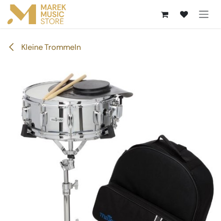
Zum Inhalt springen
Kleine Trommeln