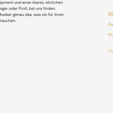
ment und einer klaren, ehrlichen
iger oder Profi, bei uns finden
siker genau das, was sie für ihren
Öf
rauchen.
Fr
M
od
O
A