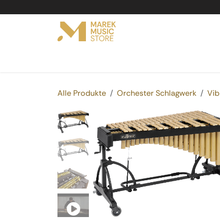
Zum Inhalt springen
Online Shop
Produkte
Service
Vermi
Alle Produkte
Orchester Schlagwerk
Vib