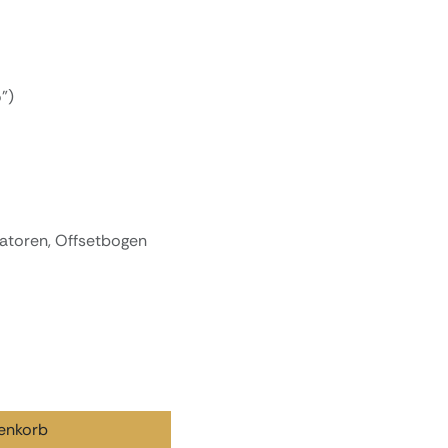
")
natoren, Offsetbogen
enkorb