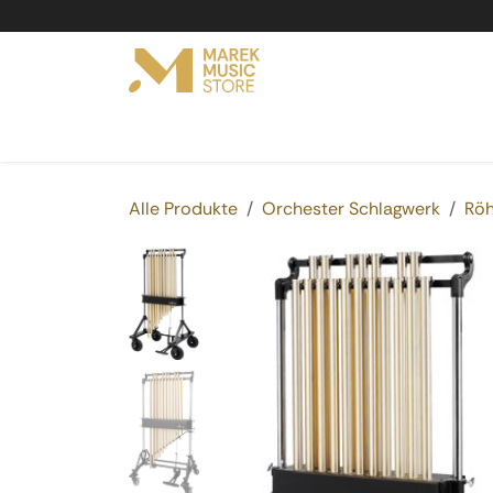
Zum Inhalt springen
Online Shop
Produkte
Service
Vermi
Alle Produkte
Orchester Schlagwerk
Röh