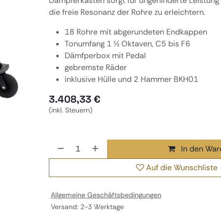
Dämpferkasten sorgt für ungehinderte Leistun
die freie Resonanz der Rohre zu erleichtern.
18 Rohre mit abgerundeten Endkappen
Tonumfang 1 ½ Oktaven, C5 bis F6
Dämfperbox mit Pedal
gebremste Räder
inklusive Hülle und 2 Hammer BKH01
3.408,33
€
(inkl. Steuern)
In den War
Auf die Wunschliste
Allgemeine Geschäftsbedingungen
Versand: 2-3 Werktage