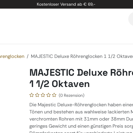
Kostenloser Versand ab € 69,-
etung
Marken
Über Uns
Kontakt
renglocken
MAJESTIC Deluxe Röhrenglocken 1 1/2 Oktave
MAJESTIC Deluxe Röhr
1 1/2 Oktaven
(0 Rezension)
Die Majestic Deluxe-Röhrenglocken haben ein
Tönen und bestehen aus wahlweise lackierten 
verchromten Rohren mit 31mm oder 38mm Durc
geringes Gewicht und einen günstigen Preis sor