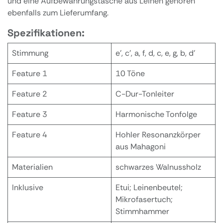
und eine Aufbewahrungstasche aus Leinen gehören
ebenfalls zum Lieferumfang.
Spezifikationen:
Stimmung
e', c', a, f, d, c, e, g, b, d'
Feature 1
10 Töne
Feature 2
C-Dur-Tonleiter
Feature 3
Harmonische Tonfolge
Feature 4
Hohler Resonanzkörper
aus Mahagoni
Materialien
schwarzes Walnussholz
Inklusive
Etui; Leinenbeutel;
Mikrofasertuch;
Stimmhammer