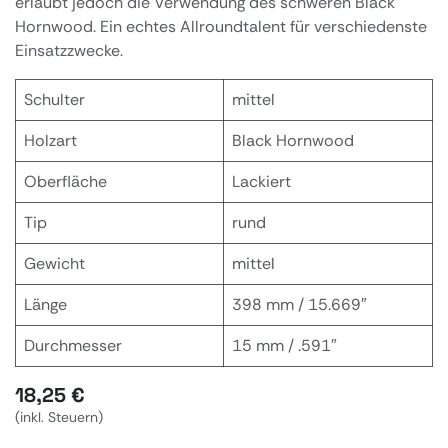
erlaubt jedoch die Verwendung des schweren Black
Hornwood. Ein echtes Allroundtalent für verschiedenste
Einsatzzwecke.
Schulter
mittel
Holzart
Black Hornwood
Oberfläche
Lackiert
Tip
rund
Gewicht
mittel
Länge
398 mm / 15.669″
Durchmesser
15 mm / .591″
18,25
€
(inkl. Steuern)