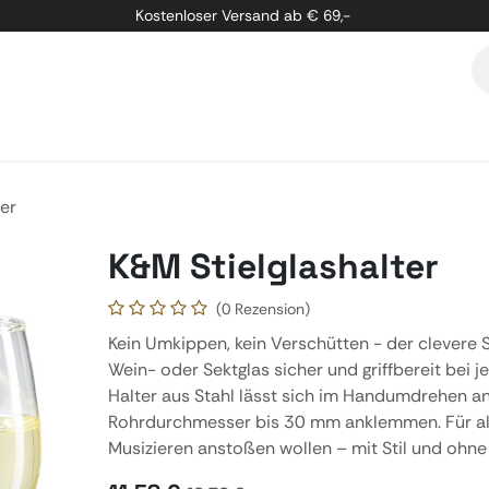
Kostenloser Versand ab € 69,-
etung
Marken
Über Uns
Kontakt
ter
K&M Stielglashalter
(0 Rezension)
Kein Umkippen, kein Verschütten - der clevere St
Wein- oder Sektglas sicher und griffbereit bei j
Halter aus Stahl lässt sich im Handumdrehen a
Rohrdurchmesser bis 30 mm anklemmen. Für al
Musizieren anstoßen wollen – mit Stil und ohne 