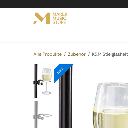
Zum Inhalt springen
Online Shop
Produkte
Service
Vermi
Alle Produkte
Zubehör
K&M Stielglashal
Neu!
Neu!