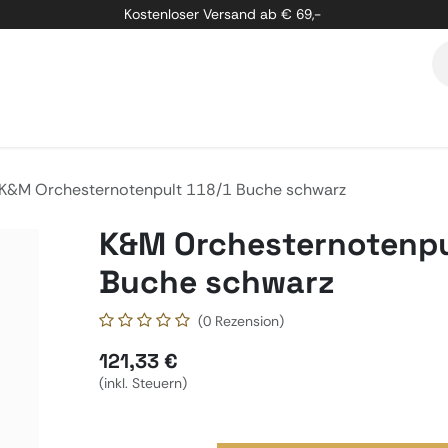
Kostenloser Versand ab € 69,-
etung
Marken
Über Uns
Kontakt
K&M Orchesternotenpult 118/1 Buche schwarz
K&M Orchesternotenpul
Buche schwarz
(0 Rezension)
121,33
€
(inkl. Steuern)