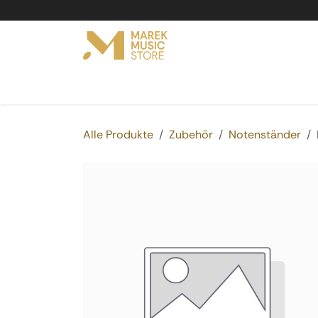
Zum Inhalt springen
Online Shop
Produkte
Service
Vermi
Alle Produkte
Zubehör
Notenständer