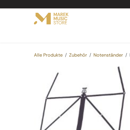
Zum Inhalt springen
Online Shop
Produkte
Service
Vermi
Alle Produkte
Zubehör
Notenständer