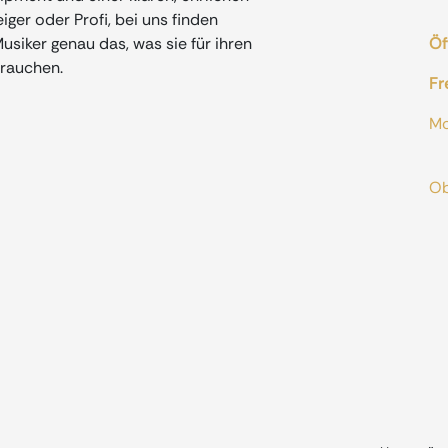
iger oder Profi, bei uns finden
siker genau das, was sie für ihren
Öf
rauchen.
Fr
M
od
O
A