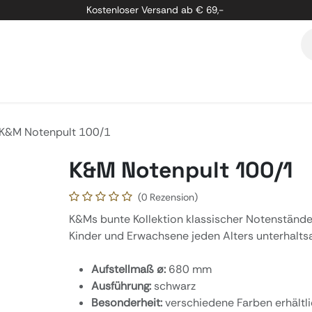
Kostenloser Versand ab € 69,-
etung
Marken
Über Uns
Kontakt
K&M Notenpult 100/1
K&M Notenpult 100/1
(0 Rezension)
K&Ms bunte Kollektion klassischer Notenstände
Kinder und Erwachsene jeden Alters unterhalts
Aufstellmaß ø:
680 mm
Ausführung:
schwarz
Besonderheit:
verschiedene Farben erhältl