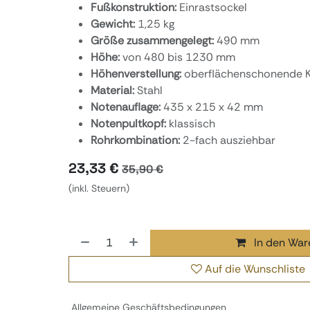
Fußkonstruktion:
Einrastsockel
Gewicht:
1,25 kg
Größe zusammengelegt:
490 mm
Höhe:
von 480 bis 1230 mm
Höhenverstellung:
oberflächenschonende
Material:
Stahl
Notenauflage:
435 x 215 x 42 mm
Notenpultkopf:
klassisch
Rohrkombination:
2-fach ausziehbar
23,33
€
35,90
€
(inkl. Steuern)
In den War
Auf die Wunschliste
Allgemeine Geschäftsbedingungen